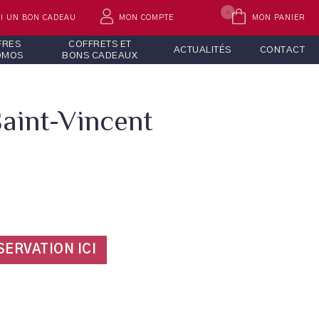
0
AI UN BON CADEAU
MON COMPTE
MON PANIER
FRES
COFFRETS ET
ACTUALITÉS
CONTACT
OMOS
BONS CADEAUX
Saint-Vincent
SERVATION ICI