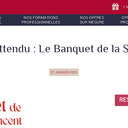
J'
S
NOS FORMATIONS
NOS OFFRES
OF
C
PROFESSIONNELLES
SUR MESURE
PR
ttendu : Le Banquet de la 
27 JANVIER 2025
RE