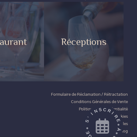
aurant
Réceptions
Formulaire de Réclamation / Rétractation
Conditions Générales de Vente
C
S
Politique de confidentialité
R
N
I
I
R
Gestion des cookies
'
E
S
Mentions légales
À
Blog
E
G