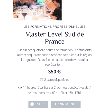
LES FORMATIONS PROFESSIONNELLES
Master Level Sud de
France
A la fin des quatorze heures de formation, les étudiants
auront acquis des connaissances pointues sur la région
Languedoc-Roussillon et la pléthore de vins qui la
représentent.
350 €
2 dates disponibles
14 heures réparties sur 2 journées consécutives de 7
heures (horaires : 09h-12h et 13h-17h)
INFO.
S'INSCRIRE