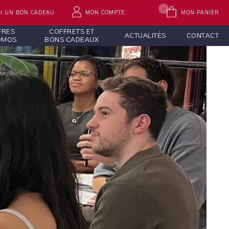
0
AI UN BON CADEAU
MON COMPTE
MON PANIER
FRES
COFFRETS ET
ACTUALITÉS
CONTACT
OMOS
BONS CADEAUX