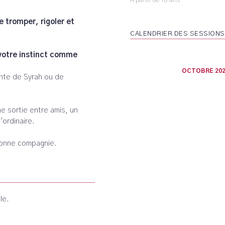
A partir de 18 ans
e tromper, rigoler et
CALENDRIER DES SESSIONS
 votre instinct comme
OCTOBRE 202
ante de Syrah ou de
ne sortie entre amis, un
'ordinaire.
 bonne compagnie.
le.