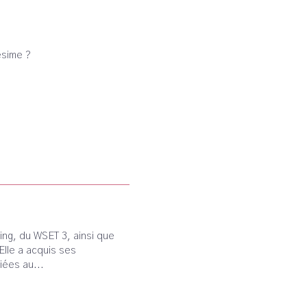
lésime ?
ng, du WSET 3, ainsi que
lle a acquis ses
ées au...