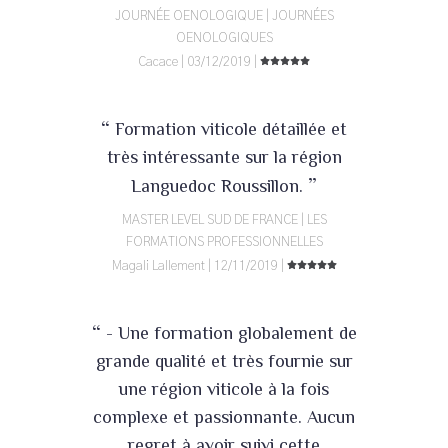
JOURNÉE OENOLOGIQUE | JOURNÉES
OENOLOGIQUES
Cacace | 03/12/2019 |
“
Formation viticole détaillée et
très intéressante sur la région
”
Languedoc Roussillon.
MASTER LEVEL SUD DE FRANCE | LES
FORMATIONS PROFESSIONNELLES
Magali Lallement | 12/11/2019 |
“
- Une formation globalement de
grande qualité et très fournie sur
une région viticole à la fois
complexe et passionnante. Aucun
regret à avoir suivi cette