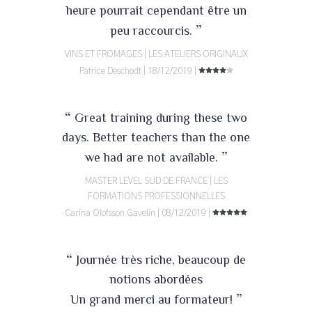
heure pourrait cependant être un
”
peu raccourcis.
VINS ET FROMAGES | LES ATELIERS ORIGINAUX
Patrice Deschodt | 18/12/2019 |
“
Great training during these two
days. Better teachers than the one
”
we had are not available.
MASTER LEVEL SUD DE FRANCE | LES
FORMATIONS PROFESSIONNELLES
Carina Olofsson Gavelin | 08/12/2019 |
“
Journée très riche, beaucoup de
notions abordées
”
Un grand merci au formateur!