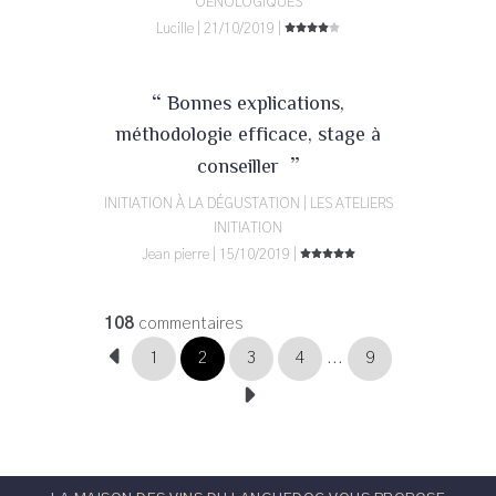
OENOLOGIQUES
Lucille | 21/10/2019 |
“
Bonnes explications,
méthodologie efficace, stage à
”
conseiller
INITIATION À LA DÉGUSTATION | LES ATELIERS
INITIATION
Jean pierre | 15/10/2019 |
108
commentaires
1
2
3
4
...
9